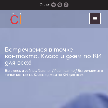
О нас
Встречаемся в точке
контакта. Класс и джем по КИ
для всех!
Вы здесь и сейчас:
Главная
/
Расписание
/
Встречаемся в
точке контакта. Класс и джем по КИ для всех!