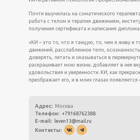
Почти выучилась на соматического терапевта
работа с телом и терапия движением, инстит
получения сертификата и написания диплома
«КИ – это то, что я танцую, то, чем я живу и
движений, расслабленное тело, осознанность
доверять, летать и оказываться в переверну
раскрашивает мою жизнь: добавляет в нее вку
удовольствия и уверенности. КИ, как прекрас
преображает его, и в моих глазах появляется 
Адрес:
Москва
Телефон:
+79168762388
E-mail:
leven13@mail.ru
Контакты: