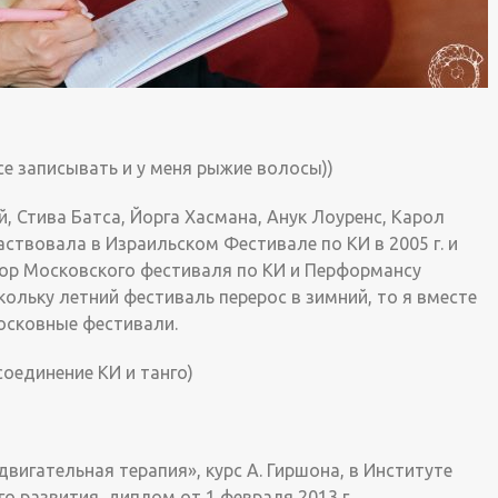
се записывать и у меня рыжие волосы))
й, Стива Батса, Йорга Хасмана, Анук Лоуренс, Карол
частвовала в Израильском Фестивале по КИ в 2005 г. и
тор Московского фестиваля по КИ и Перформансу
скольку летний фестиваль перерос в зимний, то я вместе
осковные фестивали.
соединение КИ и танго)
вигательная терапия», курс А. Гиршона, в Институте
 развития, диплом от 1 февраля 2013 г.