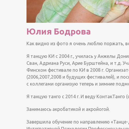
Юлия Бодрова
Как видно из фото я очень люблю поржать, в
Я танцую КИ с 2004 г., училась у Анжелы Дони
Сван, Адриана Руси, Арие Бурштейна, и т.д. У
Финском фестивале по КИ в 2008 г. Организа
(2006,2007,2008 и будущих фестивалей), и по
с коллегами организую теперь и зимние подм
Я танцую танго с 2014 г. И веду КонтакТанго (
Занимаюсь акробатикой и акройогой.
Завершила обучение по направлению «Танце-д
Интегративной Психологии Профессионального