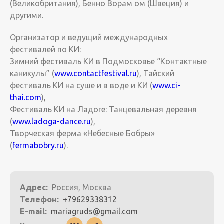
(Великобритания), Бенно Ворам ом (Швеция) и
другими.
Организатор и ведущий международных
фестивалей по КИ:
Зимний фестиваль КИ в Подмосковье “Контактные
каникулы” (
www.contactfestival.ru
), Тайский
фестиваль КИ на суше и в воде и КИ (
www.ci-
thai.com
),
Фестиваль КИ на Ладоге: Танцевальная деревня
(
www.ladoga-dance.ru
),
Творческая ферма «Небесные Бобры»
(
fermabobry.ru
).
Адрес:
Россия, Москва
Телефон:
+79629338312
E-mail:
mariagruds@gmail.com