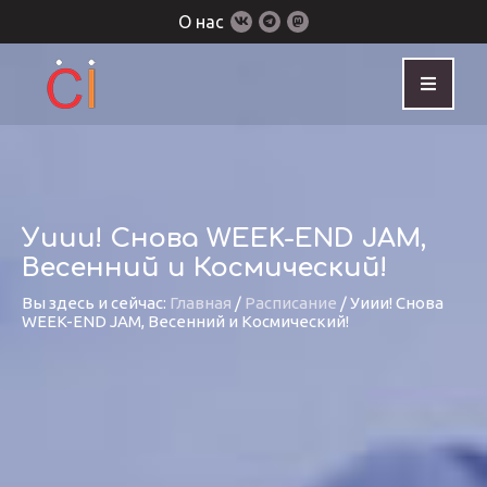
О нас
Уиии! Снова WEEK-END JAM,
Весенний и Космический!
Вы здесь и сейчас:
Главная
/
Расписание
/
Уиии! Снова
WEEK-END JAM, Весенний и Космический!