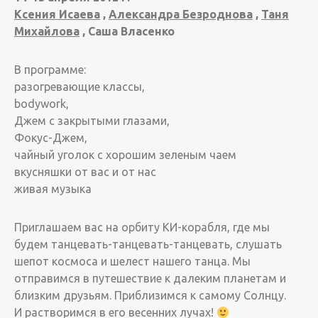
Ксения Исаева
,
Александра Безроднова
,
Таня
Михайлова
, Саша Власенко
В программе:
разогревающие классы,
bodywork,
Джем с закрытыми глазами,
Фокус-Джем,
чайный уголок с хорошим зеленым чаем
вкусняшки от вас и от нас
живая музыка
Приглашаем вас на орбиту КИ-корабля, где мы
будем танцевать-танцевать-танцевать, слушать
шепот космоса и шелест нашего танца. Мы
отправимся в путешествие к далеким планетам и
близким друзьям. Приблизимся к самому Солнцу.
И растворимся в его весенних лучах!