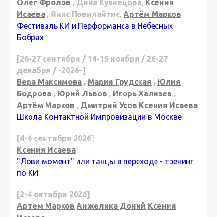
Олег Фролов
, Дина Кузнецова,
Ксения
Исаева
, Янис Повилайтис,
Артём Марков
Фестиваль КИ и Перформанса в Небесных
Бобрах
[26-27 сентября / 14-15 ноября / 26-27
декабря / -2026-]
Вера Максимова
,
Мария Грудская
,
Юлия
Бодрова
,
Юрий Львов
,
Игорь Хализев
,
Артём Марков
,
Дмитрий Усов
Ксения Исаева
Школа Контактной Импровизации в Москве
[4-6 сентября 2026]
Ксения Исаева
"Лови момент" или танцы в переходе - тренинг
по КИ
[2-4 октября 2026]
Артем Марков
Анжелика Доний
Ксения