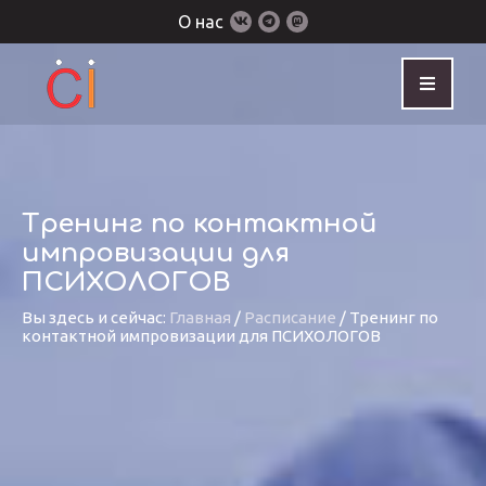
О нас
Тренинг по контактной
импровизации для
ПСИХОЛОГОВ
Вы здесь и сейчас:
Главная
/
Расписание
/
Тренинг по
контактной импровизации для ПСИХОЛОГОВ