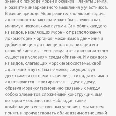
знаний о природе морей и океанов Планеты Земля,
и развитие инвариантного мышления у участников.
В живой природе Моря решительно любая задача
адаптивного характера может быть решена как
минимум несколькими путями. Сам облик каждого
из видов, населяющих Море – от расположения
локомоторных органов, механизмов движения и
добычи пищи и до принципов организации его
нервной системы – есть результат адаптации этого
существа к условиям среды обитания. И у каждого
из видов, слагающих морские экосистемы, свой
адаптивный путь. Тем не менее, сосуществуя
десятками и сотнями тысяч лет, эти виды взаимно
адаптируются – притираются — друг к другу,
образуя мозаику гармонично связанных между
собою элементов сложнейшей конструкции, имя
которой – сообщество. Наблюдая такие
комбинации в естественных условиях, мы можем
понять и прочувствовать облик взаимоотношений