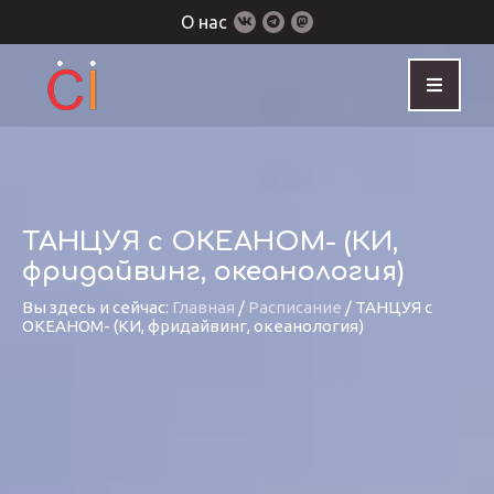
О нас
ТАНЦУЯ с ОКЕАНОМ- (КИ,
фридайвинг, океанология)
Вы здесь и сейчас:
Главная
/
Расписание
/
ТАНЦУЯ с
ОКЕАНОМ- (КИ, фридайвинг, океанология)