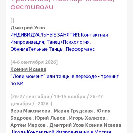
фестивали
[]
Дмитрий Усов
ИНДИВИДУАЛЬНЫЕ ЗАНЯТИЯ: Контактная
Импровизация, Танец+Психология,
ОбнимаТельные Танцы, Перформанс
[4-6 сентября 2026]
Ксения Исаева
"Лови момент" или танцы в переходе - тренинг
по КИ
[26-27 сентября / 14-15 ноября / 26-27
декабря / -2026-]
Вера Максимова
,
Мария Грудская
,
Юлия
Бодрова
,
Юрий Львов
,
Игорь Хализев
,
Артём Марков
,
Дмитрий Усов
Ксения Исаева
Школа Контактной Импровизации в Москве