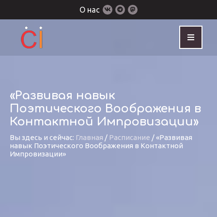
О нас
«Развивая навык
Поэтического Воображения в
Контактной Импровизации»
Вы здесь и сейчас:
Главная
/
Расписание
/
«Развивая
навык Поэтического Воображения в Контактной
Импровизации»