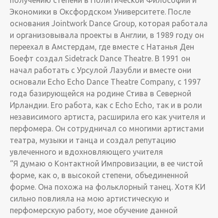
получению степени в Политической Философии и
Экономики в Оксфордском Университете. После
основания Jointwork Dance Group, которая работала
и организовывала проекты в Англии, в 1989 году он
переехал в Амстердам, где вместе с Натанья Ден
Боефт создал Sidetrack Dance Theatre. В 1991 он
начал работать с Урсулой Лаэубли и вместе они
основали Echo Echo Dance Theatre Company, с 1997
года базирующейся на родине Стива в Северной
Ирландии. Его работа, как с Echo Echo, так и в роли
независимого артиста, расширила его как учителя и
перфомера. Он сотрудничал со многими артистами
театра, музыки и танца и создал репутацию
увлеченного и вдохновляющего учителя
“Я думаю о Контактной Импровизации, в ее чистой
форме, как о, в высокой степени, объединенной
форме. Она похожа на фольклорный танец. Хотя КИ
сильно повлияла на мою артистическую и
перфомерскую работу, мое обучение данной