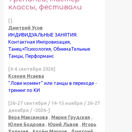
классы, фестивали
[]
Дмитрий Усов
ИНДИВИДУАЛЬНЫЕ ЗАНЯТИЯ:
Контактная Импровизация,
Танец+Психология, ОбнимаТельные
Танцы, Перформанс
[4-6 сентября 2026]
Ксения Исаева
"Лови момент" или танцы в переходе -
тренинг по КИ
[26-27 сентября / 14-15 ноября / 26-27
декабря / -2026-]
Вера Максимова
,
Мария Грудская
,
Юлия Бодрова
,
Юрий Львов
,
Игорь
Хализев
,
Артём Марков
,
Дмитрий