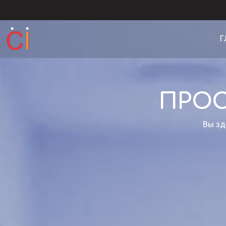
Г
ПРО
Вы зд