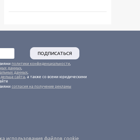
ПОДПИСАТЬСЯ
овиями
политики конфиденциальности
,
ьных данных
,
альных данных
,
адельца сайта
, а также со всеми юридическими
айте
овиями
согласия на получение рекламы
ка использования файлов cookie