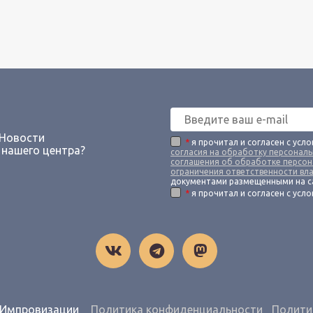
 Новости
*
я прочитал и согласен с усл
 нашего центра?
согласия на обработку персонал
соглашения об обработке персон
ограничения ответственности вл
документами размещенными на с
*
я прочитал и согласен с усл
й Импровизации
Политика конфиденциальности
Полити