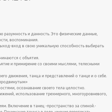
ную разумность и данность. Это физические данные,
ости, воспоминания.
 выход-вход в свою уникальную способность выбирать
чинаются с объятия.
ъятие и примирение со своими мыслями, телесными
го движения, танца и представлений о танце и о себе.
 «продвинутым»
остями, осознавание своего тела целостно.
вижений, использование трехмерного, многоуровневого,
ям. Включение в танец -пространство за спиной.-
е. Понимание тонуса в теле, умение перетекать,