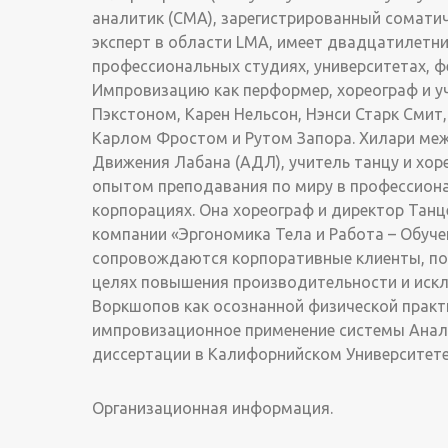
аналитик (CMA), зарегистрированный сомати
эксперт в области LMA, имеет двадцатилетни
профессиональных студиях, университетах, ф
Импровизацию как перформер, хореограф и уч
Пэкстоном, Карен Нельсон, Нэнси Старк Смит
Карлом Фростом и Рутом Запора. Хилари меж
Движения Лабана (АДЛ), учитель танцу и хор
опытом преподавания по миру в профессионал
корпорациях. Она хореограф и директор Танц
компании «Эргономика Тела и Работа – Обучен
сопровождаются корпоративные клиенты, пом
целях повышения производительности и искл
Воркшопов как осознанной физической практи
импровизационное применение системы Анал
диссертации в Калифорнийском Университете
Организационная информация.