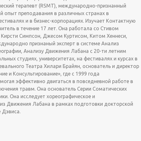
ческий терапевт (RSMT), международно-признанный
й опыт преподавания в различных странах в
естивалях и в бизнес-корпорациях. Изучает Контактную
итель в течение 17 лет. Она работала со Стивом
, Кирсти Симпсон, Джесом Куртисом, Китом Хеннеси,
дународно признаный эксперт в системе Анализ
еографии, Анализу Движения Лабана с 20-ти летним
ьных студиях, университетах, на фестивалях и курсах в
евального Театра Хилари Брайян, основатель и директор
ие и Консультирование», где с 1999 года
огая эффективно двигаться в повседневной работе в
ючения травм. Она основатель Серии Соматических
ки. Она исследует хореографическое и
из Движения Лабана в рамках подготовки докторской
 Дэвиса.