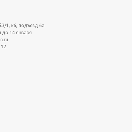
3/1, к6, подъезд 6а
и до 14 января
n.ru
 12