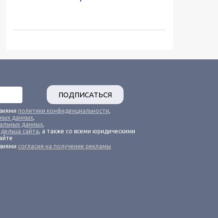
ПОДПИСАТЬСЯ
овиями
политики конфиденциальности
,
ьных данных
,
альных данных
,
адельца сайта
, а также со всеми юридическими
айте
овиями
согласия на получение рекламы