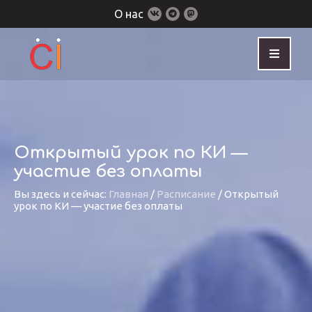
О нас
Открытый урок по КИ —
участие без оплаты
Вы здесь и сейчас:
Главная
/
Расписание
/
Открытый
урок по КИ — участие без оплаты