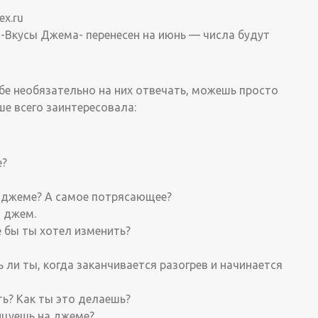
x.ru
 -Вкусы Джема- перенесен на июнь — числа будут
бе необязательно на них отвечать, можешь просто
ше всего заинтересовала:
е?
а джеме? А самое потрясающее?
й джем.
е бы ты хотел изменить?
 ли ты, когда заканчивается разогрев и начинается
ть? Как ты это делаешь?
анцуешь на джеме?