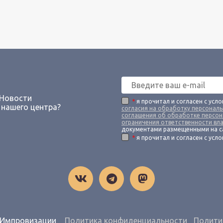
 Новости
*
я прочитал и согласен с усл
 нашего центра?
согласия на обработку персонал
соглашения об обработке персон
ограничения ответственности вл
документами размещенными на с
*
я прочитал и согласен с усл
й Импровизации
Политика конфиденциальности
Полити