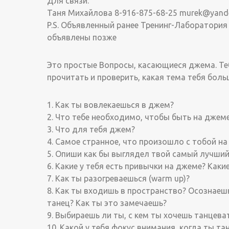
Для связи:
Таня Михайлова 8-916-875-68-25 murek@yande
P.S. Объявленный ранее Тренинг-Лаборатория
объявлены позже
Это простые Вопросы, касающиеся джема. Те
прочитать и проверить, какая тема тебя боль
1. Как ты вовлекаешься в джем?
2. Что тебе необходимо, чтобы быть на джем
3. Что для тебя джем?
4. Самое странное, что произошло с тобой н
5. Опиши как бы выглядел твой самый лучши
6. Какие у тебя есть привычки на джеме? Каки
7. Как ты разогреваешься (warm up)?
8. Как ты входишь в пространство? Осознаешь
танец? Как ты это замечаешь?
9. Выбираешь ли ты, с кем ты хочешь танцева
10. Какой у тебя фокус внимания, когда ты т