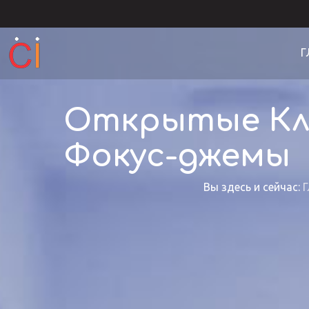
Г
Открытые Кла
Фокус-джемы
Вы здесь и сейчас:
Г