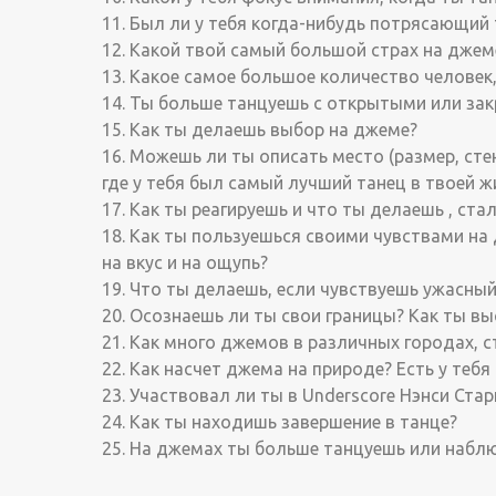
11. Был ли у тебя когда-нибудь потрясающий 
12. Какой твой самый большой страх на джем
13. Какое самое большое количество человек
14. Ты больше танцуешь с открытыми или за
15. Как ты делаешь выбор на джеме?
16. Можешь ли ты описать место (размер, сте
где у тебя был самый лучший танец в твоей ж
17. Как ты реагируешь и что ты делаешь , ст
18. Как ты пользуешься своими чувствами на
на вкус и на ощупь?
19. Что ты делаешь, если чувствуешь ужасный
20. Осознаешь ли ты свои границы? Как ты в
21. Как много джемов в различных городах, 
22. Как насчет джема на природе? Есть у тебя 
23. Участвовал ли ты в Underscore Нэнси Ста
24. Как ты находишь завершение в танце?
25. На джемах ты больше танцуешь или набл