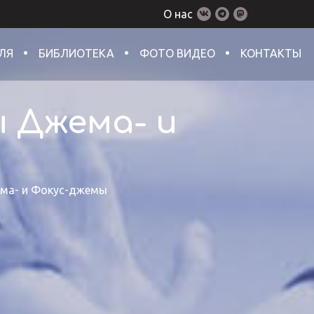
О нас
ЛЯ
БИБЛИОТЕКА
ФОТО ВИДЕО
КОНТАКТЫ
 Джема- и
ема- и Фокус-джемы