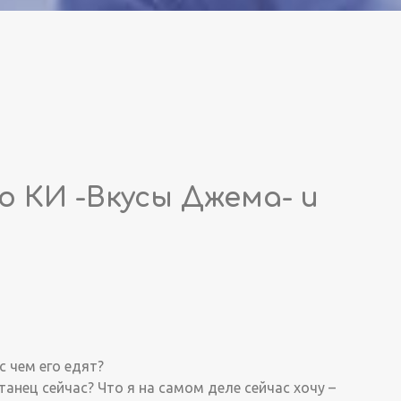
 КИ -Вкусы Джема- и
с чем его едят?
анец сейчас? Что я на самом деле сейчас хочу –