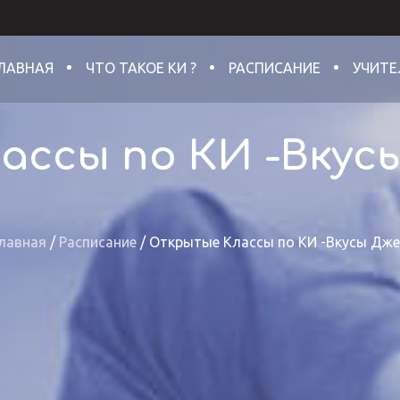
ЛАВНАЯ
ЧТО ТАКОЕ КИ ?
РАСПИСАНИЕ
УЧИТЕ
ссы по КИ -Вкусы
лавная
/
Расписание
/
Открытые Классы по КИ -Вкусы Дж