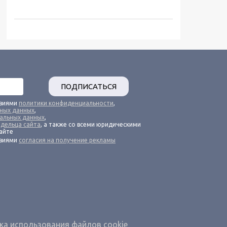
ПОДПИСАТЬСЯ
овиями
политики конфиденциальности
,
ьных данных
,
альных данных
,
адельца сайта
, а также со всеми юридическими
айте
овиями
согласия на получение рекламы
ка использования файлов cookie