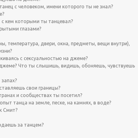
танец с человеком, имени которого ты не знал?
е?
, с кем которыми ты танцевал?
крытыми глазами?
ны, температура, двери, окна, предметы, вещи внутри),
изни?
алкиваясь с сексуальностью на джеме?
 джеме? Что ты слышишь, видишь, обоняешь, чувствуешь
 запах?
ыставляешь свои границы?
странах и сообществах ты посетил?
опыт танца на земле, песке, на камнях, в воде?
рк Смит?
юдаешь за танцем?