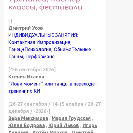
классы, фестивали
[]
Дмитрий Усов
ИНДИВИДУАЛЬНЫЕ ЗАНЯТИЯ:
Контактная Импровизация,
Танец+Психология, ОбнимаТельные
Танцы, Перформанс
[4-6 сентября 2026]
Ксения Исаева
"Лови момент" или танцы в переходе -
тренинг по КИ
[26-27 сентября / 14-15 ноября / 26-27
декабря / -2026-]
Вера Максимова
,
Мария Грудская
,
Юлия Бодрова
,
Юрий Львов
,
Игорь
Хализев
,
Артём Марков
,
Дмитрий