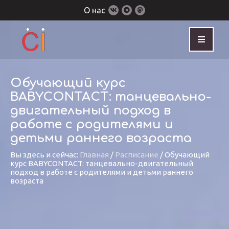
О нас
Обучающий курс
BABYCONTACT: танцевально-
двигательный подход в
работе с родителями и
детьми раннего возраста
Вы здесь и сейчас:
Главная
/
Расписание
/
Обучающий
курс BABYCONTACT: танцевально-двигательный
подход в работе с родителями и детьми раннего
возраста