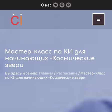
О нас
Мастер-класс по КИ для
начинающих -Космические
звери
Вы здесь и сейчас:
Главная
/
Расписание
/
Мастер-класс
по КИ для начинающих -Космические звери