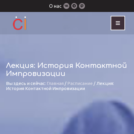
О нас
Лекция: История Контактной
Импровизации
Вы здесь и сейчас:
Главная
/
Расписание
/
Лекция:
История Контактной Импровизации