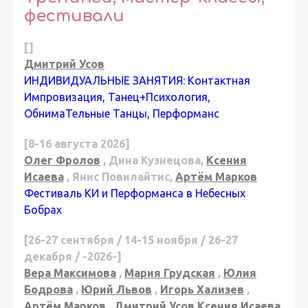
фестивали
[]
Дмитрий Усов
ИНДИВИДУАЛЬНЫЕ ЗАНЯТИЯ: Контактная
Импровизация, Танец+Психология,
ОбнимаТельные Танцы, Перформанс
[8-16 августа 2026]
Олег Фролов
, Дина Кузнецова,
Ксения
Исаева
, Янис Повилайтис,
Артём Марков
Фестиваль КИ и Перформанса в Небесных
Бобрах
[26-27 сентября / 14-15 ноября / 26-27
декабря / -2026-]
Вера Максимова
,
Мария Грудская
,
Юлия
Бодрова
,
Юрий Львов
,
Игорь Хализев
,
Артём Марков
,
Дмитрий Усов
Ксения Исаева