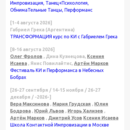
Импровизация, Танец+Психология,
ОбнимаТельные Танцы, Перформанс
[1-4 августа 2026]
Габриел Грека (Аргентина)
ТРАНСФОРМАЦИЯ курс по КИ с Габриелем Грека
[8-16 августа 2026]
Олег Фролов
, Дина Кузнецова,
Ксения
Исаева
, Янис Повилайтис,
Артём Марков
Фестиваль КИ и Перформанса в Небесных
Бобрах
[26-27 сентября / 14-15 ноября / 26-27
декабря / -2026-]
Вера Максимова
,
Мария Грудская
,
Юлия
Бодрова
,
Юрий Львов
,
Игорь Хализев
,
Артём Марков
,
Дмитрий Усов
Ксения Исаева
Школа Контактной Импровизации в Москве