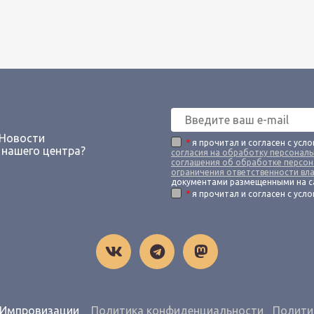
 Новости
*
я прочитал и согласен с усл
 нашего центра?
согласия на обработку персонал
соглашения об обработке персон
ограничения ответственности вл
документами размещенными на с
*
я прочитал и согласен с усл
й Импровизации
Политика конфиденциальности
Полити