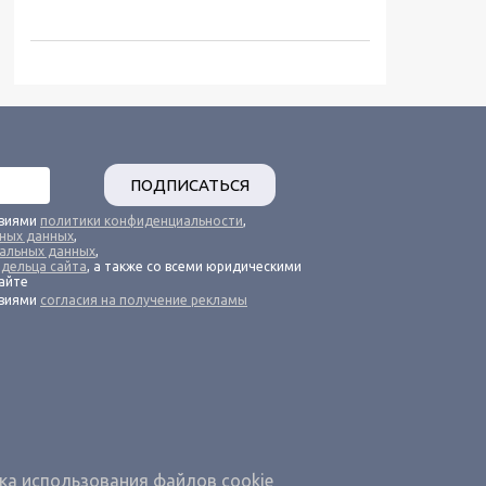
ПОДПИСАТЬСЯ
овиями
политики конфиденциальности
,
ьных данных
,
альных данных
,
адельца сайта
, а также со всеми юридическими
айте
овиями
согласия на получение рекламы
ка использования файлов cookie