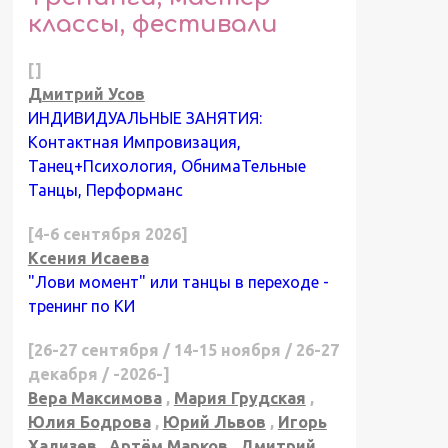
классы, фестивали
[]
Дмитрий Усов
ИНДИВИДУАЛЬНЫЕ ЗАНЯТИЯ:
Контактная Импровизация,
Танец+Психология, ОбнимаТельные
Танцы, Перформанс
[4-6 сентября 2026]
Ксения Исаева
"Лови момент" или танцы в переходе -
тренинг по КИ
[26-27 сентября / 14-15 ноября / 26-27
декабря / -2026-]
Вера Максимова
,
Мария Грудская
,
Юлия Бодрова
,
Юрий Львов
,
Игорь
Хализев
,
Артём Марков
,
Дмитрий