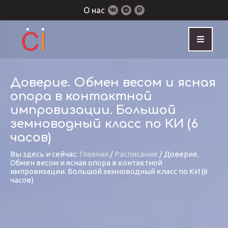
О нас
Доверие. Обмен весом и ясная
опора в контактной
импровизации. Большой
земноводный класс по КИ (6
часов)
Вы здесь и сейчас:
Главная
/
Расписание
/
Доверие.
Обмен весом и ясная опора в контактной
импровизации. Большой земноводный класс по КИ (6
часов)