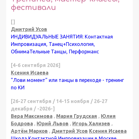
фестивали
[]
Дмитрий Усов
ИНДИВИДУАЛЬНЫЕ ЗАНЯТИЯ: Контактная
Импровизация, Танец+Психология,
ОбнимаТельные Танцы, Перформанс
[4-6 сентября 2026]
Ксения Исаева
"Лови момент" или танцы в переходе - тренинг
по КИ
[26-27 сентября / 14-15 ноября / 26-27
декабря / -2026-]
Вера Максимова
,
Мария Грудская
,
Юлия
Бодрова
,
Юрий Львов
,
Игорь Хализев
,
Артём Марков
,
Дмитрий Усов
Ксения Исаева
Школа Контактной Импровизации в Москве