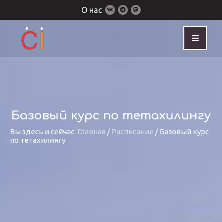
О нас
Базовый курс по тетахилингу
Вы здесь и сейчас:
Главная
/
Расписание
/
Базовый курс
по тетахилингу