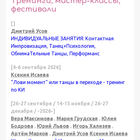
Тренинги, мастер-классы,
фестивали
[]
Дмитрий Усов
ИНДИВИДУАЛЬНЫЕ ЗАНЯТИЯ: Контактная
Импровизация, Танец+Психология,
ОбнимаТельные Танцы, Перформанс
[4-6 сентября 2026]
Ксения Исаева
"Лови момент" или танцы в переходе - тренинг
по КИ
[26-27 сентября / 14-15 ноября / 26-27
декабря / -2026-]
Вера Максимова
,
Мария Грудская
,
Юлия
Бодрова
,
Юрий Львов
,
Игорь Хализев
,
Артём Марков
,
Дмитрий Усов
Ксения Исаева