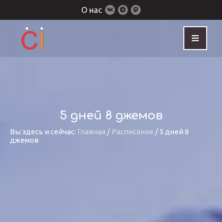
О нас
5 дней 8 джемов
Вы здесь и сейчас:
Главная
/
Расписание
/
5 дней 8
джемов