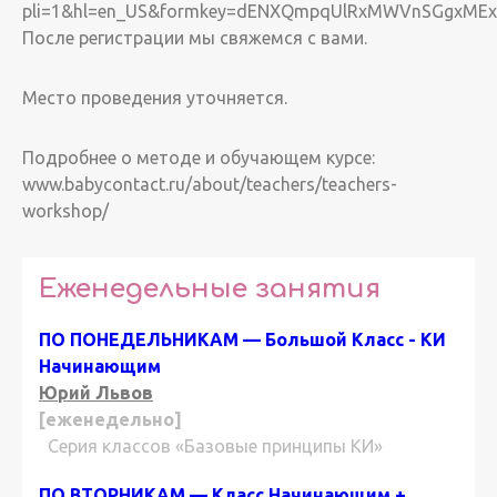
pli=1&hl=en_US&formkey=dENXQmpqUlRxMWVnSGgxMEx
После регистрации мы свяжемся с вами.
Место проведения уточняется.
Подробнее о методе и обучающем курсе:
www.babycontact.ru/about/teachers/teachers-
workshop/
Еженедельные занятия
ПО ПОНЕДЕЛЬНИКАМ — Большой Класс - КИ
Начинающим
Юрий Львов
[еженедельно]
Серия классов «Базовые принципы КИ»
ПО ВТОРНИКАМ — Класс Начинающим +