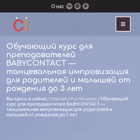
О нас
Обучающий курс для
преподавателей
BABYCONTACT —
танцевальная импровизация
для родителей и малышей от
рождения до 3 лет
Вы здесь и сейчас:
Главная
/
Расписание
/
Обучающий
курс для преподавателей BABYCONTACT —
танцевальная импровизация для родителей и
малышей от рождения до 3 лет