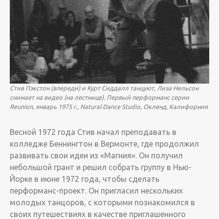
Стив Пэкстон (впереди) и Курт Сиддалл танцуют, Лиза Нельсон
снимает на видео (на лестнице). Первый перформанс серии
Reunion, январь 1975 г., Natural Dance Studio, Окленд, Калифорния
Весной 1972 года Стив начал преподавать в
колледже Беннингтон в Вермонте, где продолжил
развивать свои идеи из «Магния». Он получил
небольшой грант и решил собрать группу в Нью-
Йорке в июне 1972 года, чтобы сделать
перформанс-проект. Он пригласил нескольких
молодых танцоров, с которыми познакомился в
своих путешествиях в качестве приглашенного