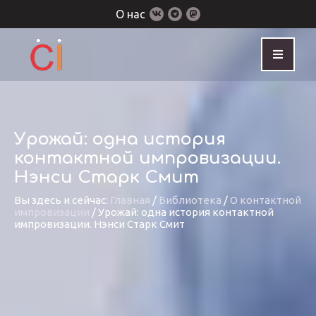
О нас
Урожай: одна история
контактной импровизации.
Нэнси Старк Смит
Вы здесь и сейчас:
Главная
/
Библиотека
/
О контактной
импровизации
/
Урожай: одна история контактной
импровизации. Нэнси Старк Смит