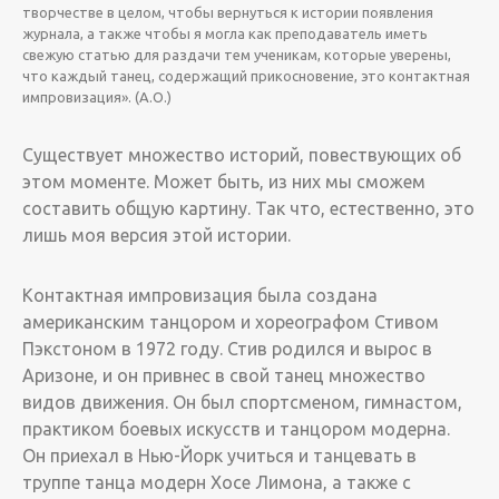
творчестве в целом, чтобы вернуться к истории появления
журнала, а также чтобы я могла как преподаватель иметь
свежую статью для раздачи тем ученикам, которые уверены,
что каждый танец, содержащий прикосновение, это контактная
импровизация».
(
A.O.
)
Существует множество историй, повествующих об
этом моменте. Может быть, из них мы сможем
составить общую картину. Так что, естественно, это
лишь моя версия этой истории.
­Контактная импровизация была создана
американским танцором и хореографом Стивом
Пэкстоном в 1972 году. Стив родился и вырос в
Аризоне, и он привнес­ в свой танец множество
видов движения. Он был спортсменом, гимнастом,
практиком боевых искусств и танцором модерна.
Он приехал в Нью-Йорк учиться и танцевать в
труппе танца модерн Хосе Лимона, а также с