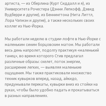
артиста, — из Оберлина (Курт Сиддалл и я), из
Университета Рочестера (Дэнни Лепкофф, Дэвид
Вудберри и другие), из Беннингтона (Нита Литтл,
Лора Чэпмэн и другие), а также нескольких своих
коллег из Нью-Йорка.
Мы работали неделю в студии-лофте в Нью-Йорке с
маленьким синим борцовским матом. Мы работали
весь день напролет, подолгу практикуя «маленький
танец», во время которого Стив предлагал
различные образы: скелет, поток энергии,
расширение легких, — выявляя маленькие
ощущения. Мы также практиковали множество
техник кувырков вперед, назад, айкидо,
придумывали перекаты, кувырки вниз из стойки на
руках, чтобы было удобно падать и прокатываться
в разных направлениях.