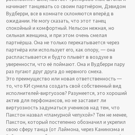
начинает танцевать со своим партнёром, Дэвидом
Вудберри, все в комнате склоняются вперёд в
ожидании. Не могу сказать, что этот танец
спокойный и комфортный. Нельсон нежная, но
сильная женщина, и при этом очень смелая
партнёрша. Она не только перекатывается через
партнёра или использует его, как опору, — она
распластывается и будто плывёт в воздухе в
уверенности, что её поймают. Она и Вудберри пару
раз пугают друг друга до нервного смеха.
Это преимущество или новая ответственность —
то, что КИ сумела создать свой собственный вид
исполнителей-виртуозов? Разумеется, это хороший
актив для перфомансов, но не заставит ли
виртуозность задуматься учеников над тем, что
Пакстон назвал «гламурной чепухой»? Тем не менее,
Пакстон, который постепенно обозначил и укрепил
свою сферу танца (от Лаймона, через Канинхэма и