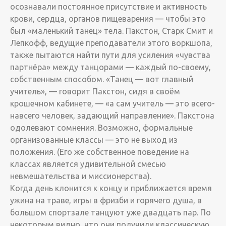
осознавали постоянное присутствие и активность
крови, сердца, органов пищеварения — чтобы это
был «маленький танец» тела. Пакстон, Старк Смит и
Лепкофф, ведущие преподаватели этого воркшопа,
также пытаются найти пути для усиления «чувства
партнёра» между танцорами — каждый по-своему,
собственным способом. «Танец — вот главный
учитель», — говорит Пакстон, сидя в своём
крошечном кабинете, — «а сам учитель — это всего-
навсего человек, задающий направление». Пакстона
одолевают сомнения. Возможно, формальные
организованные классы — это не выход из
положения. (Его же собственное поведение на
классах является удивительной смесью
невмешательства и миссионерства).
Когда день клонится к концу и приближается время
ужина на траве, игры в фризби и горячего душа, в
большом спортзале танцуют уже двадцать пар. По
некоторым видно, что они получили классическую