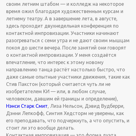
своим летним штабом — и колледж на некоторое
время ожил благодаря художественным курсам и
летнему театру. А в завершение лета, в августе,
здесь проходит двухнедельная конференция по
контактной импровизации. Участники начинают
разогреваться с семи утра и не дают своим мышцам
покоя до шести вечера. После занятий они говорят
о контактной импровизации. У меня создаётся
впечатление, что интерес к этому новому
направлению танца растёт настолько быстро, что
даже самые опытные участники движения, такие как
Стив Пакстон (который считается чуть ли не
изобретателем КИ — или, в любом случае,
человеком, давшим ей границы и определение),
Нэнси Старк Смит
, Лиза Нельсон, Дэвид Вудберри,
Дэнни Лепкофф, Синтия Хедсторм не уверены, как
его преподавать, что подчеркнуть, а что опустить, и
стоит ли это вообще делать.
Контактная импровизация — это форма дуэта,