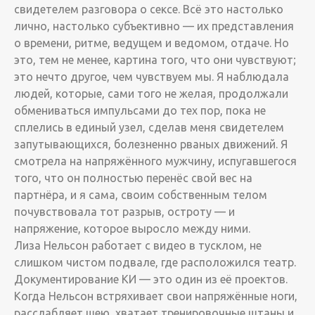
свидетелем разговора о сексе. Всё это настолько
лично, настолько субъективно — их представления
о времени, ритме, ведущем и ведомом, отдаче. Но
это, тем не менее, картина того, что они чувствуют;
это нечто другое, чем чувствуем мы. Я наблюдала
людей, которые, сами того не желая, продолжали
обмениваться импульсами до тех пор, пока не
сплелись в единый узел, сделав меня свидетелем
запутывающихся, болезненно рваных движений. Я
смотрела на напряжённого мужчину, испугавшегося
того, что он полностью перенёс свой вес на
партнёра, и я сама, своим собственным телом
почувствовала тот разрыв, остроту — и
напряжение, которое выросло между ними.
Лиза Нельсон работает с видео в тусклом, не
слишком чистом подвале, где расположился театр.
Документирование КИ — это один из её проектов.
Когда Нельсон встряхивает свои напряжённые ноги,
расслабляет шею, хватает тренировочные штаны и