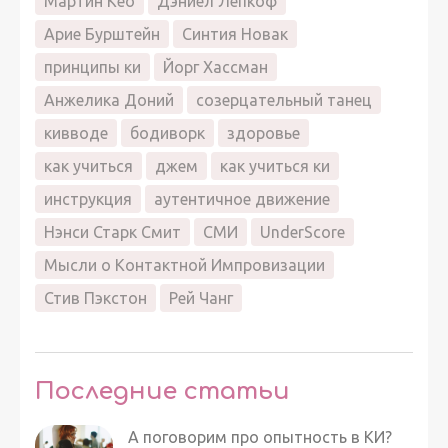
Мартин Кео
Дэниел Лепкоф
Арие Бурштейн
Синтия Новак
принципы ки
Йорг Хассман
Анжелика Доний
созерцательный танец
кивводе
бодиворк
здоровье
как учиться
джем
как учиться ки
инструкция
аутентичное движение
Нэнси Старк Смит
СМИ
UnderScore
Мысли о Контактной Импровизации
Стив Пэкстон
Рей Чанг
Последние статьи
А поговорим про опытность в КИ?