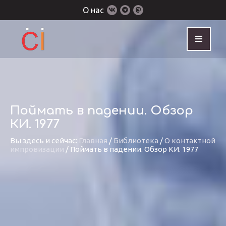
О нас
Поймать в падении. Обзор
КИ. 1977
Вы здесь и сейчас:
Главная
/
Библиотека
/
О контактной
импровизации
/
Поймать в падении. Обзор КИ. 1977