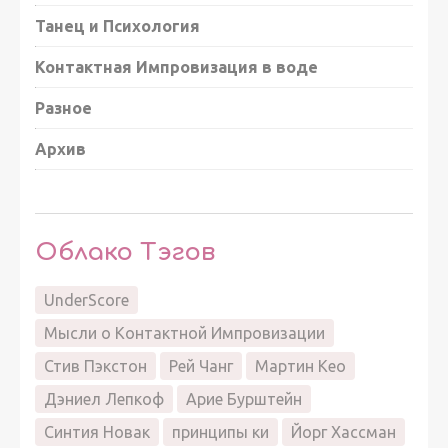
Танец и Психология
Контактная Импровизация в воде
Разное
Архив
Облако Тэгов
UnderScore
Мысли о Контактной Импровизации
Стив Пэкстон
Рей Чанг
Мартин Кео
Дэниел Лепкоф
Арие Бурштейн
Синтия Новак
принципы ки
Йорг Хассман