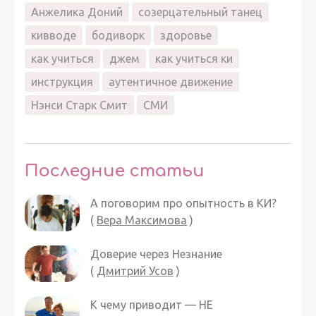
Анжелика Доний
созерцательный танец
кивводе
бодиворк
здоровье
как учиться
джем
как учиться ки
инструкция
аутентичное движение
Нэнси Старк Смит
СМИ
Последние статьи
А поговорим про опытность в КИ?
(
Вера Максимова
)
Доверие через Незнание
(
Дмитрий Усов
)
К чему приводит — НЕ