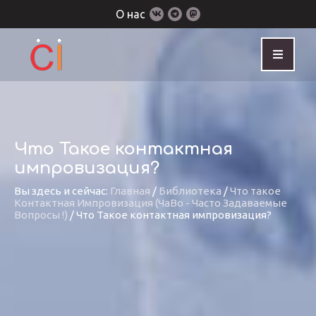
О нас
Что Такое контактная
импровизация?
Вы здесь и сейчас:
Главная
/
Библиотека
/
Что такое
Контактная Импровизация (ЧаВо - Часто Задаваемые
Вопросы !)
/
Что Такое контактная импровизация?