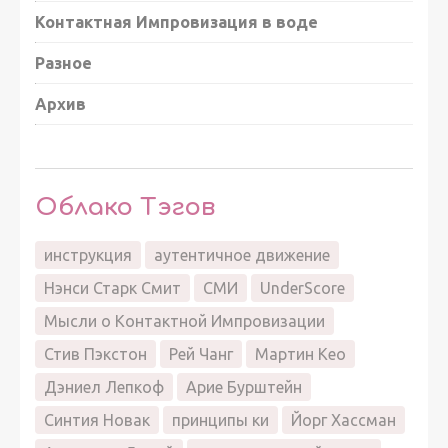
Контактная Импровизация в воде
Разное
Архив
Облако Тэгов
инструкция
аутентичное движение
Нэнси Старк Смит
СМИ
UnderScore
Мысли о Контактной Импровизации
Стив Пэкстон
Рей Чанг
Мартин Кео
Дэниел Лепкоф
Арие Бурштейн
Синтия Новак
принципы ки
Йорг Хассман