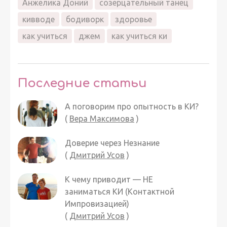
Анжелика Доний
созерцательный танец
кивводе
бодиворк
здоровье
как учиться
джем
как учиться ки
Последние статьи
А поговорим про опытность в КИ?
(
Вера Максимова
)
Доверие через Незнание
(
Дмитрий Усов
)
К чему приводит — НЕ
заниматься КИ (Контактной
Импровизацией)
(
Дмитрий Усов
)