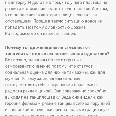
на пятерку. И дело не в том, что у него пластика не
развита и движения недостаточно ловкие. А в том,
что он опасается «потерять лицо», оказаться
отстающими. Проще в такую ситуацию вовсе не
попадать. Поэтому с ловкостью Эразма
Ротердамского он избегает танцев.
Почему тогда женщины не стесняются
танцевать – ведь всех воспитывали одинаково?
Возможно, женщины более открыты к
саморазвитию именно потому, что статус и
социальная оценка для них не так важны, как для
мужчин. К тому же женщины склонны
отождествлять себя с экранными образами (к
радости рекламщиков). Они совершенно спокойно
выходят на танцплощадку. Ведь они видели, как
героиня фильма «Грязные танцы» всего за пару дней
из неловкой деревяшки превратилась в грациозную
королеву танцпола, значит и им это под силу.