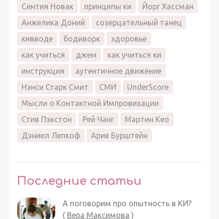
Синтия Новак
принципы ки
Йорг Хассман
Анжелика Доний
созерцательный танец
кивводе
бодиворк
здоровье
как учиться
джем
как учиться ки
инструкция
аутентичное движение
Нэнси Старк Смит
СМИ
UnderScore
Мысли о Контактной Импровизации
Стив Пэкстон
Рей Чанг
Мартин Кео
Дэниел Лепкоф
Арие Бурштейн
Последние статьи
А поговорим про опытность в КИ?
(
Вера Максимова
)