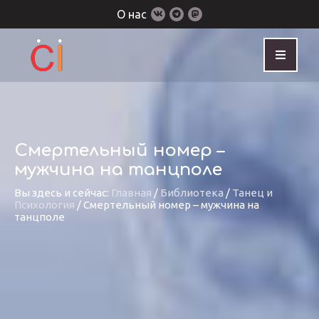
О нас
Смертельный номер –
мужчина на танцполе
Вы здесь и сейчас:
Главная
/
Библиотека
/
Танец и
Психология
/
Смертельный номер – мужчина на
танцполе