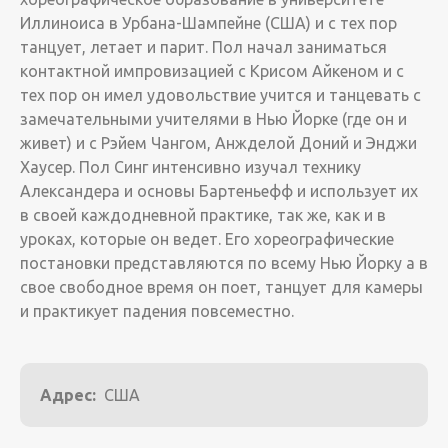
Иллиноиса в Урбана-Шампейне (США) и с тех пор
танцует, летает и парит. Пол начал заниматься
контактной импровизацией с Крисом Айкеном и с
тех пор он имел удовольствие учится и танцевать с
замечательными учителями в Нью Йорке (где он и
живет) и с Рэйем Чангом, Анжделой Доний и Энджи
Хаусер. Пол Синг интенсивно изучал технику
Александера и основы Бартеньефф и использует их
в своей каждодневной практике, так же, как и в
уроках, которые он ведет. Его хореографические
постановки представляются по всему Нью Йорку а в
свое свободное время он поет, танцует для камеры
и практикует падения повсеместно.
Адрес:
США