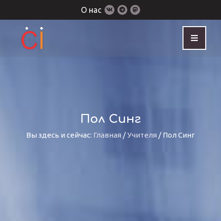
О нас
Пол Синг
Вы здесь и сейчас:
Главная
/
Учителя
/
Пол Синг