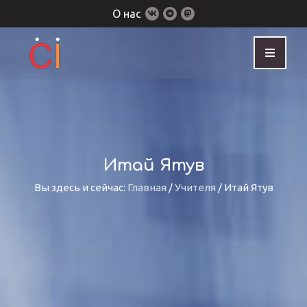
О нас
Итай Ятув
Вы здесь и сейчас:
Главная
/
Учителя
/
Итай Ятув