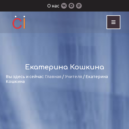
О нас
Екатерина Кошкина
Вы здесь и сейчас:
Главная
/
Учителя
/
Екатерина
Кошкина